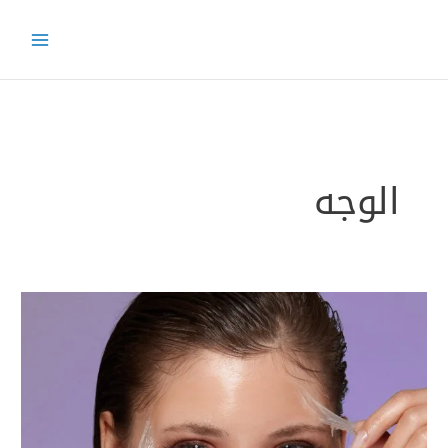
خطي
لى
لمحتوى
الوجه
ما
التقشير
الكيميائي
وما
أنواعه؟