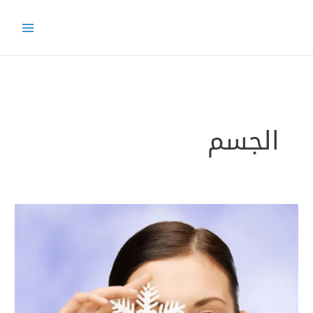
خطي
لى
لمحتوى
الجسم
الوصايا
العشر
للمحافظة
على
الجلد
في
فصل