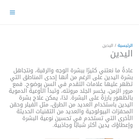
خطي
لى
لمحتوى
الرئيسية
/ اليدين
اليدين
عادةً ما نعتني كثيرًا ببشرة الوجه والرقبة، ونتجاهل
بشرة اليدين على الرغم من أنها إحدى المناطق التي
تظهر عليها علامات التقدم في السن بوضوح. فمع
مرور الزمن، يخسر الجلد مرونته، وتبدأ الأوعية الدموية
بالظهور بارزةً على البشرة. لذا، يمكن علاج بشرة
اليدين باستخدام العديد من الطرق، مثل الفيلر وحقن
المحفزات البيولوجية والعديد من التقنيات الحديثة
الأخرى التي تستخدم في تحسين نوعية البشرة
وإعطاؤك يدين أكثر شبابًا وجاذبية.