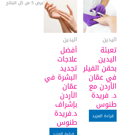
عرض ⁦5⁩ من كل النتائج
اليدين
اليدين
تعبئة
أفضل
اليدين
علاجات
بحقن الفيلر
تجديد
في عمّان
البشرة في
الأردن مع
عمّان
د. فريدة
الأردن
طنوس
بإشراف
د.فريدة
قراءة المزيد
طنوس
قراءة المزيد