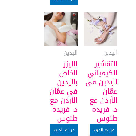
اليدين
اليدين
التقشير
الليزر
الكيميائي
الخاص
لليدين في
باليدين
عمّان
في عمّان
الأردن مع
الأردن مع
د. فريدة
د. فريدة
طنوس
طنوس
قراءة المزيد
قراءة المزيد