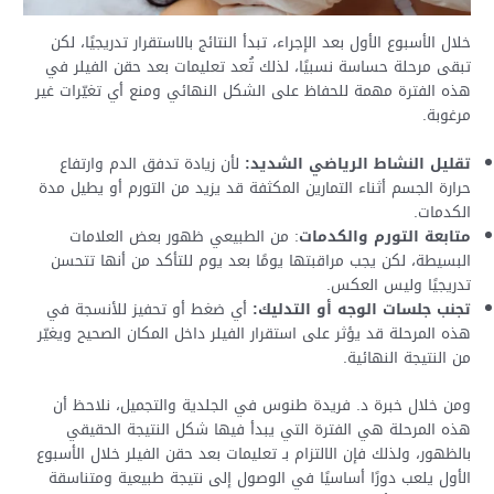
خلال الأسبوع الأول بعد الإجراء، تبدأ النتائج بالاستقرار تدريجيًا، لكن
تبقى مرحلة حساسة نسبيًا، لذلك تُعد تعليمات بعد حقن الفيلر في
هذه الفترة مهمة للحفاظ على الشكل النهائي ومنع أي تغيّرات غير
مرغوبة.
تقليل النشاط الرياضي الشديد:
لأن زيادة تدفق الدم وارتفاع
حرارة الجسم أثناء التمارين المكثفة قد يزيد من التورم أو يطيل مدة
الكدمات.
متابعة التورم والكدمات
: من الطبيعي ظهور بعض العلامات
البسيطة، لكن يجب مراقبتها يومًا بعد يوم للتأكد من أنها تتحسن
تدريجيًا وليس العكس.
تجنب جلسات الوجه أو التدليك:
أي ضغط أو تحفيز للأنسجة في
هذه المرحلة قد يؤثر على استقرار الفيلر داخل المكان الصحيح ويغيّر
من النتيجة النهائية.
ومن خلال خبرة د. فريدة طنوس في الجلدية والتجميل، نلاحظ أن
هذه المرحلة هي الفترة التي يبدأ فيها شكل النتيجة الحقيقي
بالظهور، ولذلك فإن الالتزام بـ تعليمات بعد حقن الفيلر خلال الأسبوع
الأول يلعب دورًا أساسيًا في الوصول إلى نتيجة طبيعية ومتناسقة