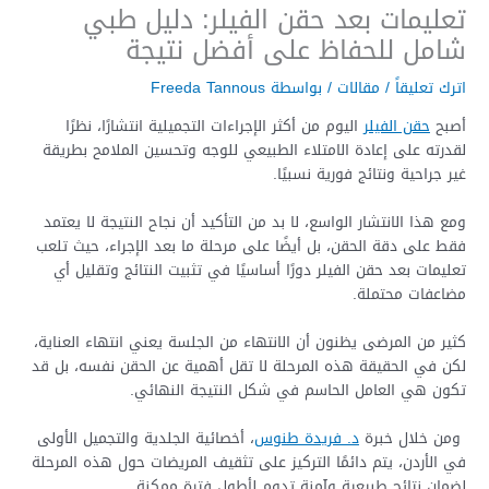
تعليمات بعد حقن الفيلر: دليل طبي
شامل للحفاظ على أفضل نتيجة
اترك تعليقاً
/
مقالات
/ بواسطة
Freeda Tannous
أصبح
حقن الفيلر
اليوم من أكثر الإجراءات التجميلية انتشارًا، نظرًا
لقدرته على إعادة الامتلاء الطبيعي للوجه وتحسين الملامح بطريقة
غير جراحية ونتائج فورية نسبيًا.
ومع هذا الانتشار الواسع، لا بد من التأكيد أن نجاح النتيجة لا يعتمد
فقط على دقة الحقن، بل أيضًا على مرحلة ما بعد الإجراء، حيث تلعب
تعليمات بعد حقن الفيلر دورًا أساسيًا في تثبيت النتائج وتقليل أي
مضاعفات محتملة.
كثير من المرضى يظنون أن الانتهاء من الجلسة يعني انتهاء العناية،
لكن في الحقيقة هذه المرحلة لا تقل أهمية عن الحقن نفسه، بل قد
تكون هي العامل الحاسم في شكل النتيجة النهائي.
ومن خلال خبرة
د. فريدة طنوس
، أخصائية الجلدية والتجميل الأولى
في الأردن، يتم دائمًا التركيز على تثقيف المريضات حول هذه المرحلة
لضمان نتائج طبيعية وآمنة تدوم لأطول فترة ممكنة.