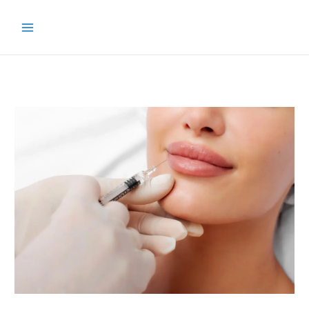
خطي
لى
لمحتوى