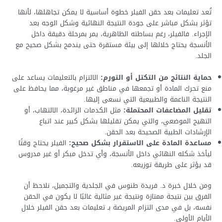
تُعد تعليمات بعد حقن الفيلر خطوة أساسية لا يمكن تجاهلها، لأنها
تؤثر بشكل مباشر على جودة النتيجة النهائية وشكل الوجه بعد
الإجراء. فالفيلر، رغم بساطته الظاهرية، يمر بمرحلة دقيقة داخل
الأنسجة يحتاج خلالها إلى بيئة مستقرة حتى يندمج بشكل صحيح مع
الجلد.
حماية النتائج من التكتل أو التورم:
الالتزام بالتعليمات يساعد على
منع تحرك المادة أو تجمعها في مناطق غير مرغوبة، مما يحافظ على
النتيجة الناعمة والطبيعية التي نسعى إليها.
تقليل المضاعفات المحتملة:
مثل الكدمات الزائدة، الالتهاب، أو
التهيج الموضعي، والتي يمكن تقليلها بشكل كبير عند اتباع
الإرشادات الطبية الصحيحة بعد الحقن.
مساعدة المادة على الاستقرار بشكل صحيح:
الفيلر يحتاج وقتًا
ليأخذ شكله النهائي داخل الأنسجة، وأي تدخل مبكر أو غير مدروس
قد يؤثر على طريقة توزيعه.
ومن خلال خبرة د. فريدة طنوس في الجلدية والتجميل، نلاحظ أن
الفرق بين نتيجة ممتازة ونتيجة غير مثالية غالبًا لا يكون في الحقن
نفسه، بل في مدى التزام المريضة بـ تعليمات بعد حقن الفيلر خلال
الأيام الأولى.