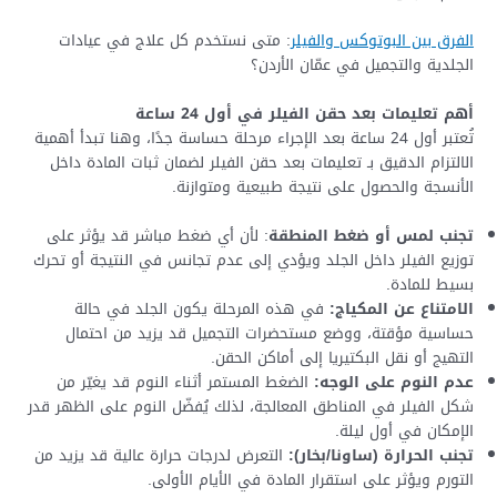
الفرق بين البوتوكس والفيلر
: متى نستخدم كل علاج في عيادات
الجلدية والتجميل في عمّان الأردن؟
أهم تعليمات بعد حقن الفيلر في أول 24 ساعة
تُعتبر أول 24 ساعة بعد الإجراء مرحلة حساسة جدًا، وهنا تبدأ أهمية
الالتزام الدقيق بـ تعليمات بعد حقن الفيلر لضمان ثبات المادة داخل
الأنسجة والحصول على نتيجة طبيعية ومتوازنة.
تجنب لمس أو ضغط المنطقة
: لأن أي ضغط مباشر قد يؤثر على
توزيع الفيلر داخل الجلد ويؤدي إلى عدم تجانس في النتيجة أو تحرك
بسيط للمادة.
الامتناع عن المكياج:
في هذه المرحلة يكون الجلد في حالة
حساسية مؤقتة، ووضع مستحضرات التجميل قد يزيد من احتمال
التهيج أو نقل البكتيريا إلى أماكن الحقن.
عدم النوم على الوجه:
الضغط المستمر أثناء النوم قد يغيّر من
شكل الفيلر في المناطق المعالجة، لذلك يُفضّل النوم على الظهر قدر
الإمكان في أول ليلة.
تجنب الحرارة (ساونا/بخار):
التعرض لدرجات حرارة عالية قد يزيد من
التورم ويؤثر على استقرار المادة في الأيام الأولى.