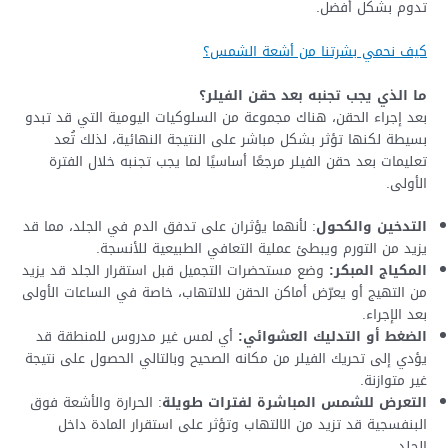
تدوم بشكل أفضل.
كيف نحمي بشرتنا من أشعة الشمس؟
ما الذي يجب تجنبه بعد حقن الفيلر؟
بعد إجراء الحقن، هناك مجموعة من السلوكيات اليومية التي قد تبدو
بسيطة لكنها تؤثر بشكل مباشر على النتيجة النهائية، لذلك تُعد
تعليمات بعد حقن الفيلر مرجعًا أساسيًا لما يجب تجنبه خلال الفترة
الأولى.
التدخين والكحول
: لأنهما يؤثران على تدفق الدم في الجلد، مما قد
يزيد من التورم ويبطئ عملية التعافي الطبيعية للأنسجة.
المكياج المبكر:
وضع مستحضرات التجميل قبل استقرار الجلد قد يزيد
من التهيج أو يعرّض أماكن الحقن للالتهاب، خاصة في الساعات الأولى
بعد الإجراء.
الضغط أو التدليك العشوائي:
أي لمس غير مدروس للمنطقة قد
يؤدي إلى تحريك الفيلر من مكانه الصحيح وبالتالي الحصول على نتيجة
غير متوازنة.
التعرض للشمس المباشرة لفترات طويلة
: الحرارة والأشعة فوق
البنفسجية قد تزيد من الالتهاب وتؤثر على استقرار المادة داخل
الجلد.