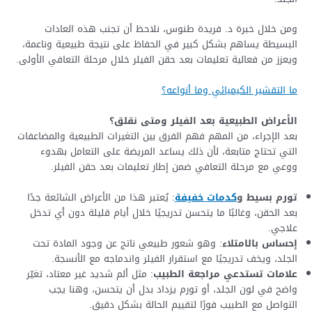
ومن خلال خبرة د. فريدة طنوس، نلاحظ أن تجنب هذه العادات
البسيطة يساهم بشكل كبير في الحفاظ على نتيجة طبيعية وناعمة،
ويعزز من فعالية تعليمات بعد حقن الفيلر خلال مرحلة التعافي الأولى.
ما التقشير الكيميائي وما أنواعه؟
الأعراض الطبيعية بعد الفيلر ومتى نقلق؟
بعد الإجراء، من المهم فهم الفرق بين التغيرات الطبيعية والمضاعفات
التي تحتاج متابعة، لأن ذلك يساعد المريضة على التعامل بهدوء
ووعي مع مرحلة التعافي ضمن إطار تعليمات بعد حقن الفيلر.
تورم بسيط و
كدمات خفيفة
: يُعتبر هذا من الأعراض الشائعة جدًا
بعد الحقن، وغالبًا ما يتحسن تدريجيًا خلال أيام قليلة دون أي تدخل
علاجي.
إحساس بالامتلاء
: وهو شعور طبيعي ناتج عن وجود المادة تحت
الجلد، ويخف تدريجيًا مع استقرار الفيلر واندماجه مع الأنسجة.
علامات تستدعي مراجعة الطبيب
: مثل ألم شديد غير معتاد، تغيّر
واضح في لون الجلد، أو تورم يزداد بدل أن يتحسن، وهنا يجب
التواصل مع الطبيب فورًا لتقييم الحالة بشكل دقيق.