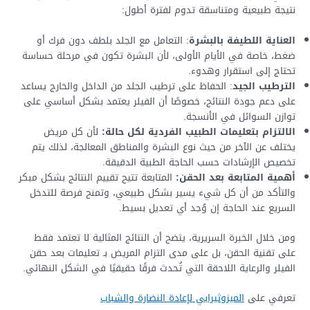
نتيجة طبيعية ومتناسقة تدوم لفترة أطول:
العناية اللطيفة بالبشرة
: التعامل مع الجلد بلطف دون فرك أو
ضغط، خاصة في الأيام الأولى، لأن البشرة تكون في مرحلة حساسة
تحتاج إلى استقرار وهدوء.
الترطيب الجيد
: الحفاظ على ترطيب الجلد من الداخل والخارج يساعد
على دعم جودة النتائج، خصوصًا أن الفيلر يعتمد بشكل أساسي على
توازن السوائل في الأنسجة.
الالتزام بتعليمات الطبيب الفردية لكل حالة:
لأن كل مريض
يختلف عن الآخر من حيث نوع البشرة والمناطق المعالجة، لذلك يتم
تخصيص الإرشادات حسب الحاجة الطبية الدقيقة.
أهمية المتابعة بعد الحقن:
المتابعة تتيح تقييم النتائج بشكل مبكر
والتأكد من أن كل شيء يسير بشكل طبيعي، وتمنح فرصة للتدخل
السريع عند الحاجة إن وُجد أي تعديل بسيط.
ومن خلال الخبرة السريرية، يتضح أن النتائج المثالية لا تعتمد فقط
على تقنية الحقن، بل على مدى التزام المريض بـ تعليمات بعد حقن
الفيلر والرعاية اللاحقة التي تُحدث فرقًا حقيقيًا في الشكل النهائي.
تعرفي على
الميزوثيرابي لإعادة النضارة والشباب