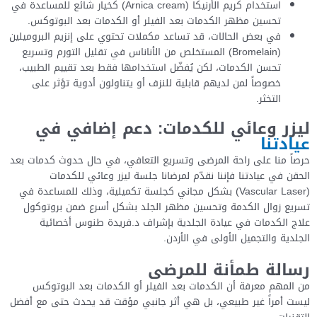
استخدام كريم الأرنيكا (Arnica cream) كخيار شائع للمساعدة في
تحسين مظهر الكدمات بعد الفيلر أو الكدمات بعد البوتوكس.
في بعض الحالات، قد تساعد مكملات تحتوي على إنزيم البروميلين
(Bromelain) المستخلص من الأناناس في تقليل التورم وتسريع
تحسن الكدمات، لكن يُفضّل استخدامها فقط بعد تقييم الطبيب،
خصوصاً لمن لديهم قابلية للنزف أو يتناولون أدوية تؤثر على
التخثر.
ليزر وعائي للكدمات: دعم إضافي في
عيادتنا
حرصاً منا على راحة المرضى وتسريع التعافي، في حال حدوث كدمات بعد
الحقن في عيادتنا فإننا نقدّم لمرضانا جلسة ليزر وعائي للكدمات
(Vascular Laser) بشكل مجاني كجلسة تكميلية، وذلك للمساعدة في
تسريع زوال الكدمة وتحسين مظهر الجلد بشكل أسرع ضمن بروتوكول
علاج الكدمات في عيادة الجلدية بإشراف د.فريدة طنوس أخصائية
الجلدية والتجميل الأولى في الأردن.
رسالة طمأنة للمرضى
من المهم معرفة أن الكدمات بعد الفيلر أو الكدمات بعد البوتوكس
ليست أمراً غير طبيعي، بل هي أثر جانبي مؤقت قد يحدث حتى مع أفضل
التقنيات.