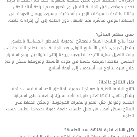
الإجراءات البسيطة التي يمكن تحملها بسهولة، حيث يتم استخدام كريم
تخدير موضعي قبل الجلسة لتقليل أي شعور بعدم الراحة أثناء الحقن.
وغالبًا ما تصف المريضات الإجراء بأنه خفيف وسريع، ويمكن العودة إلى
النشاط اليومي مباشرة بعد الانتهاء دون الحاجة إلى أي إجراءات خاصة.
متى تظهر النتائج؟
تبدأ نتائج البلازما الغنية بالصفائح الدموية للمناطق الحساسة بالظهور
بشكل تدريجي خلال الأسابيع الأولى بعد الجلسة، حيث تحتاج الأنسجة إلى
وقت لتفعيل عملية التجدد الطبيعية وزيادة إنتاج الكولاجين. ومع استمرار
التحسن، تلاحظ المريضة تحسنًا في جودة الأنسجة ومرونتها بشكل واضح
خلال فترة تتراوح بين أسبوعين إلى أربعة أسابيع.
هل النتائج دائمة؟
نتائج البلازما الغنية بالصفائح الدموية للمناطق الحساسة ليست دائمة
بشكل كامل، لكنها تعتبر طويلة الأمد نسبيًا، إذ تعتمد على استجابة
الجسم وعوامل مثل العمر والتغيرات الهرمونية. ويمكن الحفاظ على
النتائج بشكل أفضل من خلال جلسات داعمة دورية يحددها الطبيب حسب
الحاجة.
هل هناك فترة نقاهة بعد الجلسة؟
لا تحتاج معظم المريضات إلى فترة نقاهة بعد علاج البلازما الغنية