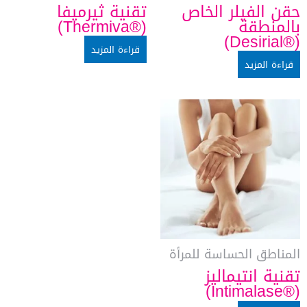
حقن الفيلر الخاص
تقنية ثيرميفا
بالمنطقة
(®Thermiva)
(®Desirial)
قراءة المزيد
قراءة المزيد
المناطق الحساسة للمرأة
تقنية انتيماليز
(®Intimalase)