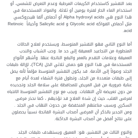
بعد التقشير كاستخدام الكريمات المرطبة وعدم التعرض للشمس، أو
استخدام الماء الحار لفترة يومين أو ثلاثة. والمواد المستخدمة في
هذا النوع هي Alpha hydroxyl acids أو أحماض ألفا هيدروكسي
مثل أحماض الفواكه Glycolic acid و Salicylic acid وأحياناً Retinoic
acid.
أما النوع الثاني فهو التقشير المتوسط، ويستخدم لعلاج الحالات
المتطورة من التجاعيد العميقة إلى حد ما. وحب الشباب والندب
العميقة وعلامات التقدم بالعمر والبقع الناتجة عنها. وأشهر الأنواع
المستخدمة في هذا النوع هو حمض ثلاثي الخل (TCA)، لإزالة طبقات
الجلد وصولاً إلى الأدمة. قد يكون التقشير المتوسط مؤلماً لأنه يصل
إلى طبقات متعددة من الجلد، وتطول فترة الشفاء لعدة أيام مع
عناية ضرورية من قبل المريض للمحافظة على سلامة الجلد وتجديده
من دون تعريضه لأي التهابات. ويجب مع نوع التقشير المتوسط الانتباه
لمرضى القلب، حيث إن شدة العلاج قد تؤذيهم ، كما نحذر مرضى
السكري وبسبب مناعتهم المنخفضة من حدوث التهاب في الجلد .
ومن الجدير بالذكر أن المرضى أصحاب البشرة الفاتحة نسبياً يحصلون
على نتائج أفضل من أصحاب البشرة الداكنة.
والنوع الثالث من التقشير، هو: العميق ويستهدف طبقات الجلد