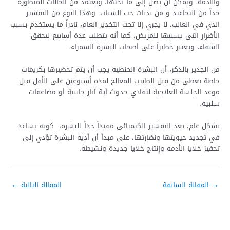
والأدمة. ويمكن أن يصل إلى ما تحتها، ويعتمد من الحالات المتطورة
جداً من التجاعيد و من ندبات حب الشباب. وهذا النوع من التقشير
الذي في الغالب، لا يجري إلا تحت التخدير العام، نادراً ما يستخدم بسبب
الأضرار التي يسببها للمريض، كما أنه يتطلب عدة أسابيع ليحقق
الشفاء، ويعتبر خطيراً على أصحاب البشرة السمراء.
من الجدير بالذكر، أن البشرة الحنطية يجب أن يتم تحضيرها بكريمات
خاصة تعطى من قبل الطبيب المعالج لمدة أسبوعين على الأقل قبل
موعد الجلسة العلاجية لتفادي حدوث أية آثار جانبية أو مضاعفات
سلبية.
بشكل عام، يعد التقشير الكيميائي مفيداً جداً للبشرة، كونه يساعد
في تجديد حيويتها ونضارتها، على مبدأ أن أذية البشرة تؤدي إلى
تحفيز خلايا الأدمة وإنتاج خلايا جديدة ونشيطة.
→
المقالة السابقة
المقالة التالية
←