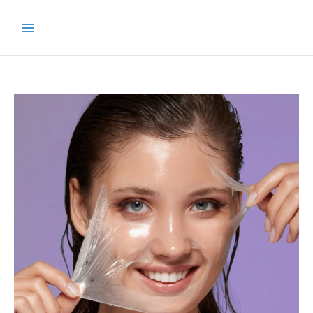
خطي
لى
لمحتوى