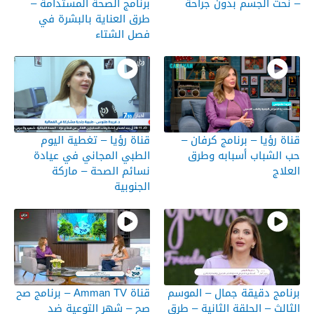
– نحت الجسم بدون جراحة
برنامج الصحة المستدامة –
طرق العناية بالبشرة في
فصل الشتاء
قناة رؤيا – برنامج كرفان –
قناة رؤيا – تغطية اليوم
حب الشباب أسبابه وطرق
الطبي المجاني في عيادة
العلاج
نسائم الصحة – ماركة
الجنوبية
برنامج دقيقة جمال – الموسم
قناة Amman TV – برنامج صح
الثالث – الحلقة الثانية – طرق
صح – شهر التوعية ضد