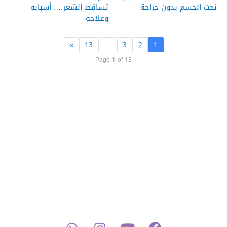
نحت الجسم بدون جراحة
تساقط الشعر…. أسبابه
وعلاجه
»
13
…
3
2
1
Page 1 of 13
W
I
Y
F