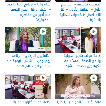
الحقيقة بدقيقة – الموسم
قناة رؤيا – برنامج دنيا يا دنيا
الأول – الحلقة الأولى – هل
– الفيلر… هل أصبح الخوف
لازم نعمل ١٠ خطوات للعناية
منه أكبر من مخاطره
بالبشرة
الحقيقية؟
إذاعة مونت كارلو الدولية –
التلفزيون الأردني – برنامح
برنامج الصحة المستدامة –
يوم جديد – شهر التوعية ضد
الكولاجين وصحة البشرة
سرطان الجلد الميلانوما
قناة رؤيا – برنامج دنيا يا دنيا
اذاعة مونت كارلو الدولية –