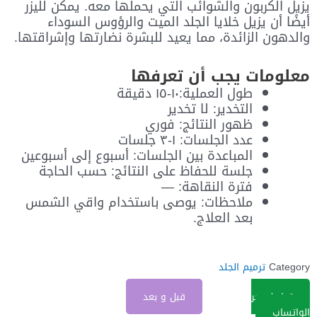
يزيل الكربون والشوائب التي يحملها معه. يمكن لليزر
أيضًا أن يزيل خلايا الجلد الميت والرؤوس السوداء
والدهون الزائدة، مما يعيد للبشرة نضارتها وإشراقتها.
معلومات يجب أن تعرفها
طول العملية:١٠-١٥ دقيقة
التخدير: لا تخدير
ظهور النتائج: فوري
عدد الجلسات: ١-٣ جلسات
المباعدة بين الجلسات: أسبوع إلى أسبوعين
جلسة للحفاظ على النتائج: حسب الحاجة
فترة النقاهة: —
ملاحظات: يوصى باستخدام واقي الشمس
بعد العلاج.
Category
ترميم الجلد
تواصل عبر
قبل و بعد
الواتساب