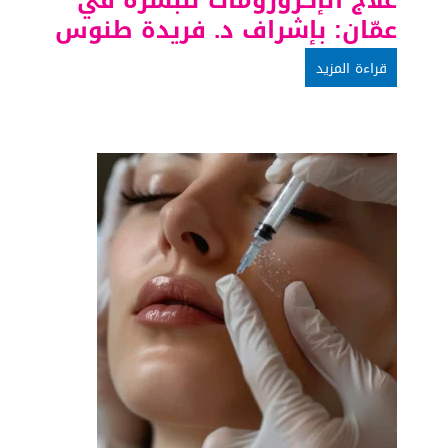
عمّان: بإشراف د. فريدة طنوس
قراءة المزيد