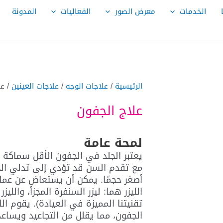
الخدمات
معرض الصور
الفعاليات
المدونة
الرئيسية
/
علاجات الوجه
/
علاجات العينين
/ عل
علاج الجفون
لمحة عامة
يعتبر الجلد في الجفون الأقل سماكة
مع تقدم السن قد تؤدي إلى تدلي ا
أصغر حجمًا. يمكن أن يستعاض عن عملي
الليزر هما: ليزر السنفرة المجزأ، والل
تقنيتنا المميزة في العيادة). يقوم ال
الجفون، مما يقلل من التجاعيد ويساع