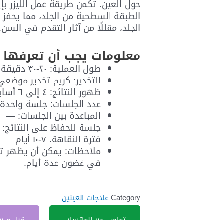
حول العين. تكمن طريقة عمل الليزر بإ
الطبقة السطحية من الجلد، مما يحفز إن
الجلد، مقللًا من آثار التقدم في السن.
معلومات يجب أن تعرفها
طول العملية: ٢٠-٣٠ دقيقة
التخدير: كريم تخدير موضعي
ظهور النتائج: ٤ إلى ٦ أسابيع
عدد الجلسات: جلسة واحدة
المباعدة بين الجلسات: —
جلسة للحفاظ على النتائج: ع
فترة النقاهة: ٧-١٠ أيام
ملاحظات: يمكن أن يظهر تور
في غضون عدة أيام.
Category
علاجات العينين
تواصل عبر الواتساب
قبل و ب