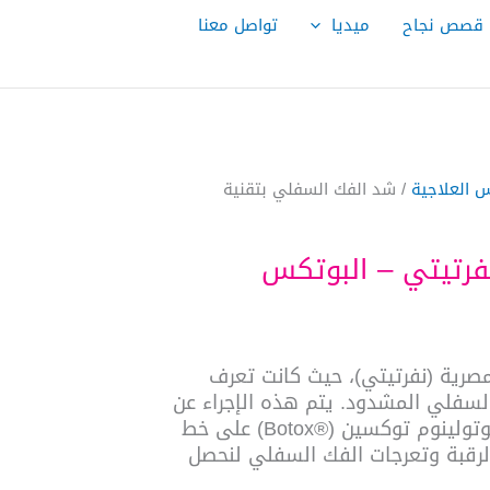
قصص نجاح
ميديا
تواصل معنا
 العلاجية
/ شد الفك السفلي بتقنية
فرتيتي – البوتكس
صرية (نفرتيتي)، حيث كانت تعرف
لسفلي المشدود. يتم هذه الإجراء عن
طريق حقن جرعات مخففة من مادة البوتولينوم توكسين (®Botox) على خط
رقبة وتعرجات الفك السفلي لنحصل