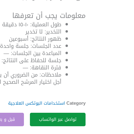
معلومات يجب أن تعرفها
طول العملية: ١٠-١٥ دقيقة
التخدير: لا تخدير
ظهور النتائج: أسبوعين
عدد الجلسات: جلسة واحدة
المباعدة بين الجلسات: —
جلسة للحفاظ على النتائج: ٤-٦ أشهر
فترة النقاهة: —
ملاحظات: من الضروري أن ي
أجل اختيار المرشح الصحيح ل
Category
استخدامات البوتكس العلاجية
تواصل عبر الواتساب
قبل و ب