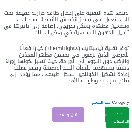
تعتمد هذه التقنية على إدخال طاقة حرارية دقيقة تحت
الجلد تعمل على تحفيز انكماش الأنسجة وشد الجلد
وتحسين مظهره بشكل تدريجي، إضافة إلى تأثيرها في
تقليل الدهون الموضعية في بعض الحالات.
توفر تقنية ثيرميتايت (®ThermiTight) خيارًا فعالًا
للمرضى الذين يرغبون في تحسين مظهر الفخذين
والركب دون اللجوء إلى الجراحة، حيث تتميز بكونها إجراءً
دقيقًا يستهدف طبقات الجلد العميقة ويحفز عملية
إعادة تشكيل الكولاجين بشكل طبيعي، مما يؤدي إلى
نتائج تدريجية وطويلة الأمد.
Category
شد الجسم
تواصل عبر
قبل و بعد
الواتساب