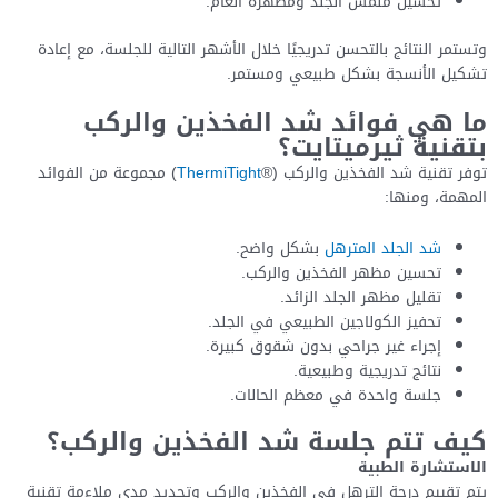
تحسين ملمس الجلد ومظهره العام.
وتستمر النتائج بالتحسن تدريجيًا خلال الأشهر التالية للجلسة، مع إعادة
تشكيل الأنسجة بشكل طبيعي ومستمر.
ما هي فوائد شد الفخذين والركب
بتقنية ثيرميتايت؟
توفر تقنية شد الفخذين والركب (®
ThermiTight
) مجموعة من الفوائد
المهمة، ومنها:
شد الجلد المترهل
بشكل واضح.
تحسين مظهر الفخذين والركب.
تقليل مظهر الجلد الزائد.
تحفيز الكولاجين الطبيعي في الجلد.
إجراء غير جراحي بدون شقوق كبيرة.
نتائج تدريجية وطبيعية.
جلسة واحدة في معظم الحالات.
كيف تتم جلسة شد الفخذين والركب؟
الاستشارة الطبية
يتم تقييم درجة الترهل في الفخذين والركب وتحديد مدى ملاءمة تقنية