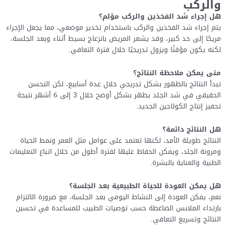
والركب
هل إجراء شد الفخذين والركب مؤلم؟
يتم إجراء شد الفخذين والركب باستخدام تخدير موضعي، مما يجعل الإجراء
مريحًا إلى حد كبير، وقد يشعر المريض بانزعاج بسيط أثناء وبعد الجلسة،
لكنه يكون مؤقتًا ويزول تدريجيًا خلال فترة التعافي.
متى يمكن ملاحظة النتائج؟
تبدأ النتائج بالظهور بشكل تدريجي خلال عدة أسابيع، لكن التحسن
الحقيقي في شد الجلد يظهر بشكل أوضح خلال 3 إلى 6 أشهر نتيجة
تحفيز إنتاج الكولاجين الجديد.
هل النتائج دائمة؟
النتائج طويلة الأمد، لكنها تعتمد على عوامل مثل العمر ونمط الحياة
ومرونة الجلد، ويمكن الحفاظ عليها لفترة أطول من خلال اتباع التعليمات
الطبية والعناية بالبشرة.
هل يمكن العودة للحياة الطبيعية بعد الجلسة؟
نعم، يمكن العودة إلى النشاط اليومي بعد الجلسة، مع ضرورة الالتزام
بارتداء الملابس الضاغطة حسب توصيات الطبيب للمساعدة في تحسين
النتائج وتسريع التعافي.