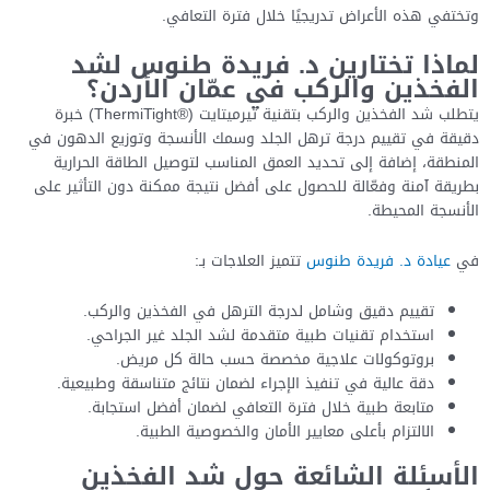
وتختفي هذه الأعراض تدريجيًا خلال فترة التعافي.
لماذا تختارين د. فريدة طنوس لشد
الفخذين والركب في عمّان الأردن؟
يتطلب شد الفخذين والركب بتقنية ثيرميتايت (®ThermiTight) خبرة
دقيقة في تقييم درجة ترهل الجلد وسمك الأنسجة وتوزيع الدهون في
المنطقة، إضافة إلى تحديد العمق المناسب لتوصيل الطاقة الحرارية
بطريقة آمنة وفعّالة للحصول على أفضل نتيجة ممكنة دون التأثير على
الأنسجة المحيطة.
في
عيادة د. فريدة طنوس
تتميز العلاجات بـ:
تقييم دقيق وشامل لدرجة الترهل في الفخذين والركب.
استخدام تقنيات طبية متقدمة لشد الجلد غير الجراحي.
بروتوكولات علاجية مخصصة حسب حالة كل مريض.
دقة عالية في تنفيذ الإجراء لضمان نتائج متناسقة وطبيعية.
متابعة طبية خلال فترة التعافي لضمان أفضل استجابة.
الالتزام بأعلى معايير الأمان والخصوصية الطبية.
الأسئلة الشائعة حول شد الفخذين