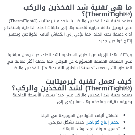
ما هي تقنية شد الفخذين والركب
(®ThermiTight)؟
تعتمد تقنية شد الفخذين والركب باستخدام ثيرميتايت (®ThermiTight)
على توصيل طاقة حرارية مُتحكم بها إلى طبقات الجلد الداخلية باستخدام
أداة دقيقة تحت الجلد، مما يؤدي إلى انكماش ألياف الكولاجين وتحفيز
إنتاج كولاجين جديد.
ويختلف هذا الإجراء عن الطرق السطحية لشد الجلد، حيث يعمل مباشرة
على الطبقات العميقة المسؤولة عن الترهل، مما يجعله أكثر فعالية في
المناطق التي يصعب تحسينها بالطرق التقليدية مثل الفخذين والركب.
كيف تعمل تقنية ثيرميتايت
(®ThermiTight) لشد الفخذين والركب؟
تعتمد تقنية شد الفخذين والركب على مبدأ تسخين الأنسجة الداخلية
بطريقة دقيقة ومتحكم بها، مما يؤدي إلى:
انكماش ألياف الكولاجين الموجودة في الجلد.
تحفيز إنتاج كولاجين
جديد بشكل تدريجي.
تحسين مرونة الجلد وشد الترهلات.