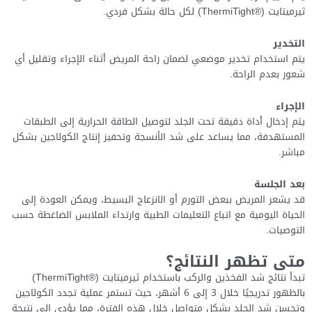
ثيرميتايت (®ThermiTight) لكل حالة بشكل فردي.
التخدير
يتم استخدام تخدير موضعي لضمان راحة المريض أثناء الإجراء وتقليل أي
شعور بعدم الراحة.
الإجراء
يتم إدخال أداة دقيقة تحت الجلد لتوصيل الطاقة الحرارية إلى الطبقات
المستهدفة، مما يساعد على شد الأنسجة وتحفيز إنتاج الكولاجين بشكل
مباشر.
بعد الجلسة
قد يشعر المريض ببعض التورم أو الانزعاج البسيط، ويمكن العودة إلى
الحياة اليومية مع اتباع التعليمات الطبية وارتداء الملابس الضاغطة حسب
التوصيات.
متى تظهر النتائج؟
تبدأ نتائج شد الفخذين والركب باستخدام ثيرميتايت (®ThermiTight)
بالظهور تدريجيًا خلال 3 إلى 6 أشهر، حيث تستمر عملية تجدد الكولاجين
وتحسن شد الجلد بشكل متواصل خلال هذه الفترة، مما يؤدي إلى نتيجة