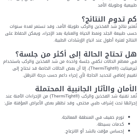
طبيعية وطويلة الأمد
كم تدوم النتائج؟
تُعتبر نتائج شد الفخذين والركب طويلة الأمد، وقد تستمر لعدة سنوات
حسب طبيعة الجلد ونمط الحياة والعناية بعد الإجراء، ويمكن الحفاظ على
النتائج لفترة أطول عند اتباع الإرشادات الطبية.
هل تحتاج الحالة إلى أكثر من جلسة؟
في معظم الحالات تكفي جلسة واحدة من شد الفخذين والركب باستخدام
ثيرميتايت (®ThermiTight)، إلا أن بعض الحالات الخاصة قد تحتاج إلى
تقييم إضافي لتحديد الحاجة لأي إجراء داعم حسب درجة الترهل.
الأمان والآثار الجانبية المحتملة
تُعد تقنية شد الفخذين والركب (®ThermiTight) من الإجراءات الآمنة عند
إجرائها تحت إشراف طبي مختص، وقد تظهر بعض الأعراض المؤقتة مثل:
تورم خفيف في المنطقة المعالجة.
كدمات بسيطة.
إحساس مؤقت بالشد أو الانزعاج.