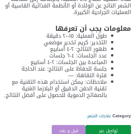
الشعر الناتج عن الولادة أو الأنظمة الغذائية القاسية أو
العمليات الجراحية الكبيرة.
معلومات يجب أن تعرفها
طول العملية: ١٥-٢٠ دقيقة
التخدير: كريم تخدير موضعي
ظهور النتائج: ٢-٤ أسابيع
عدد الجلسات: ٤-٦ جلسات
المباعدة بين الجلسات: ٢-٤ أسابيع
جلسة للحفاظ على النتائج: عند الحاجة
فترة النقاهة: —
ملاحظات: يمكن استخدام هذه التقنية مع
تقنية الحقن الدقيق أو البلازما الغنية
بالصفائح الدموية للحصول على أفضل النتائج.
Category
علاجات الشعر
تواصل عبر
قبل و بعد