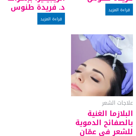
د. فريدة طنوس
قراءة المزيد
قراءة المزيد
علاجات الشعر
البلازما الغنية
بالصفائح الدموية
للشعر في عمّان