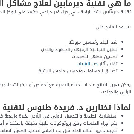
ما هي تقنية ديرمابين لعلاج مشاكل ال
تقنية ديرمابين لشد الرقبة هي إجراء غير جراحي يعتمد على الوخز الدقيق (Microneedling) لتحفيز إنتاج ألياف الكولاجين الطبيعية
يساعد العلاج على:
شد الجلد وتحسين مرونته
تقليل التجاعيد الرفيعة والخطوط والندب
تحسين مظهر التصبغات
تقليل آثار
حب الشباب
تضييق المسامات وتحسين ملمس البشرة
يمكن تعزيز النتائج عند استخدام التقنية مع أحماض أو تركيبات علاجي
الرأس والحواجب.
لماذا تختارين د. فريدة طنوس لتقنية 
استشارية الجلدية والتجميل الأولى في الأردن بخبرة واسعة ف
يتم إجراء الجلسات وفق بروتوكولات طبية دقيقة باستخدام أ
تقييم دقيق لحالة الجلد قبل بدء العلاج لتحديد العمق المناس