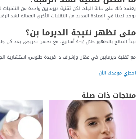
يعتمد ذلك على حالة الجلد، لكن تقنية ديرمابين واحدة من التقنيات لش
يوجد لدينا في العيادة العديد من التقنيات الأخرى الفعالة لشد الر
متى تظهر نتيجة الديرما بن؟
تبدأ النتائج بالظهور خلال 2–4 أسابيع، مع تحسن تدريجي بعد كل جلسة نتيجة تحفيز الكولاجين الطبيعي
مع تقنية ديرمابين في عمّان وإشراف د. فريدة طنوس، استشارية الجلد
احجزي موعدك الآن
منتجات ذات صلة