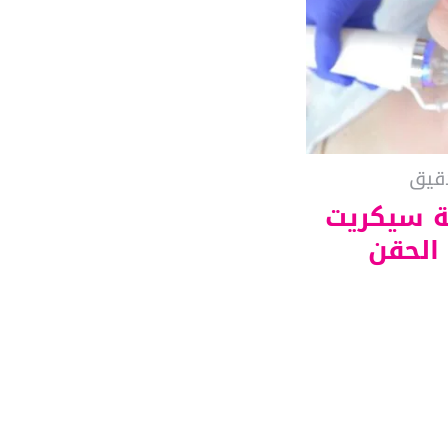
دقيق
ية سيكريت
Sec) – الحقن