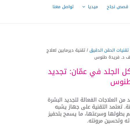
قصص نجاح
ميديا
تواصل معنا
تقنيات الحقن الدقيق
/ تقنية ديرمابين لعلاج
اف د. فريدة طنوس
ل الجلد في عمّان: تجديد
طنوس
د من العلاجات الفعالة لتجديد البشرة
ة. تعتمد التقنية على جهاز يشبه
كم بطولها وسرعتها، ما يسمح بتحفيز
ئه وتحسين مرونته.