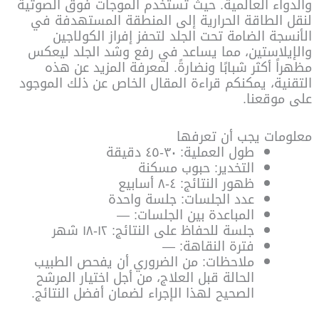
والدواء العالمية. حيث تستخدم الموجات فوق الصوتية
لنقل الطاقة الحرارية إلى المنطقة المستهدفة في
الأنسجة الضامة تحت الجلد لتحفز إفراز الكولاجين
والإيلاستين، مما يساعد في رفع وشد الجلد ليعكس
مظهراً أكثر شبابًا ونضارةً. لمعرفة المزيد عن هذه
التقنية، يمكنكم قراءة المقال الخاص عن ذلك الموجود
على موقعنا.
معلومات يجب أن تعرفها
طول العملية: ٣٠-٤٥ دقيقة
التخدير: حبوب مسكنة
ظهور النتائج: ٤-٨ أسابيع
عدد الجلسات: جلسة واحدة
المباعدة بين الجلسات: —
جلسة للحفاظ على النتائج: ١٢-١٨ شهر
فترة النقاهة: —
ملاحظات: من الضروري أن يفحص الطبيب
الحالة قبل العلاج، من أجل اختيار المرشح
الصحيح لهذا الإجراء لضمان أفضل النتائج.