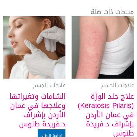
منتجات ذات صلة
علاجات الجسم
علاجات الجسم
علاج جلد الوزّة
الشامات وتغيراتها
(Keratosis Pilaris)
وعلاجها في عمان
في عمان الأردن
الأردن بإشراف
بإشراف د.فريدة
د.فريدة طنوس
طنوس
قراءة المزيد