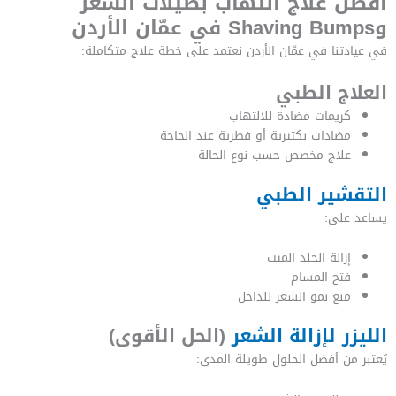
أفضل علاج التهاب بصيلات الشعر
وShaving Bumps في عمّان الأردن
في عيادتنا في عمّان الأردن نعتمد على خطة علاج متكاملة:
العلاج الطبي
كريمات مضادة للالتهاب
مضادات بكتيرية أو فطرية عند الحاجة
علاج مخصص حسب نوع الحالة
التقشير الطبي
يساعد على:
إزالة الجلد الميت
فتح المسام
منع نمو الشعر للداخل
الليزر لإزالة الشعر
(الحل الأقوى)
يُعتبر من أفضل الحلول طويلة المدى: