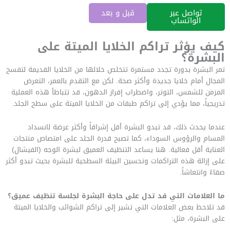
تواصل عبر
قبل و بعد
الواتساب
كيف يؤثر تراكم الخلايا الميتة على
البشرة؟
تمر البشرة بدورة تجدد مستمرة تتخلص خلالها من الخلايا القديمة لتفسح
المجال أمام خلايا جديدة وأكثر صحة. لكن مع التقدم بالعمر، التعرض
المزمن للشمس، التوتر، واضطراب إفراز الدهون، قد تتباطأ هذه العملية
تدريجياً، مما يؤدي إلى تراكم طبقات من الخلايا الميتة على سطح الجلد.
عندما يحدث ذلك، قد تبدو البشرة أقل إشراقاً وأكثر عرضة لانسداد
المسام والرؤوس السوداء، كما تصبح قدرة الجلد على امتصاص منتجات
العناية أقل فعالية. هنا يساعد التنظيف العميق لبشرة الوجه (الفيشال)
على إزالة هذه التراكمات وتحسين البيئة السطحية للبشرة بحيث تبدو أكثر
صفاءً وانتعاشاً.
ما العلامات التي قد تدل على حاجة البشرة لجلسة تنظيف عميق؟
قد تلاحظ بعض العلامات التي تشير إلى تراكم الشوائب والخلايا الميتة
على البشرة، مثل: