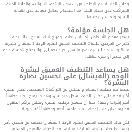
وخلال الجلسة يتم التخلص من الدهون الزائدة، الشوائب، والخلايا الميتة
المتراكمة على سطح الجلد، مع استخدام محاليل تساعد على تهدئة
البشرة وتحسين ترطيبها.
هل الجلسة مؤلمة؟
يشعر معظم الأشخاص بإحساس لطيف ومريح أثناء العلاج، لذلك يصف
كثير من المرضى جلسات التنظيف العميق لبشرة الوجه (الفيشال) كتجربة
عناية واسترخاء للبشرة بقدر ما هي إجراء تجميلي. ولا تحتاج الجلسة عادة
إلى تخدير أو فترة نقاهة.
هل يساعد التنظيف العميق لبشرة
الوجه (الفيشال) على تحسين نضارة
البشرة؟
عندما يتم تنظيف المسام والتخلص من التراكمات السطحية، تصبح البشرة
أكثر قدرة على عكس الضوء بشكل متجانس، وهو ما يمنح الجلد مظهراً
أكثر إشراقاً وصفاءً. كما أن تحسين ترطيب البشرة وتقليل تراكم الدهون
قد يساعدان على إعطاء الجلد ملمساً أنعم ومظهراً أكثر حيوية.
لكن نتائج التنظيف العميق لبشرة الوجه (الفيشال) تختلف من شخص لآخر
بحسب طبيعة البشرة، العناية المنزلية، نمط الحياة، والتعرض المستمر