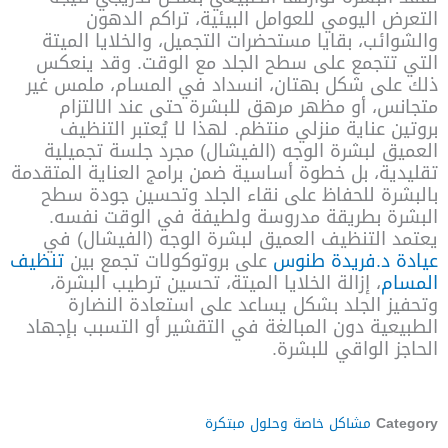
التعرض اليومي للعوامل البيئية، تراكم الدهون
والشوائب، بقايا مستحضرات التجميل، والخلايا الميتة
التي تتجمع على سطح الجلد مع الوقت. وقد ينعكس
ذلك على شكل بهتان، انسداد في المسام، ملمس غير
متجانس، أو مظهر مرهق للبشرة حتى عند الالتزام
بروتين عناية منزلي منتظم.
لهذا لا يُعتبر التنظيف
العميق لبشرة الوجه (الفيشال) مجرد جلسة تجميلية
تقليدية، بل خطوة أساسية ضمن برامج العناية المتقدمة
بالبشرة للحفاظ على نقاء الجلد وتحسين جودة سطح
البشرة بطريقة مدروسة ولطيفة في الوقت نفسه.
يعتمد التنظيف العميق لبشرة الوجه (الفيشال) في
عيادة د.فريدة طنوس
على بروتوكولات تجمع بين
تنظيف
المسام
، إزالة الخلايا الميتة، تحسين ترطيب البشرة،
وتحفيز الجلد بشكل يساعد على استعادة النضارة
الطبيعية دون المبالغة في التقشير أو التسبب بإجهاد
الحاجز الواقي للبشرة.
Category
مشاكل خاصة وحلول مبتكرة