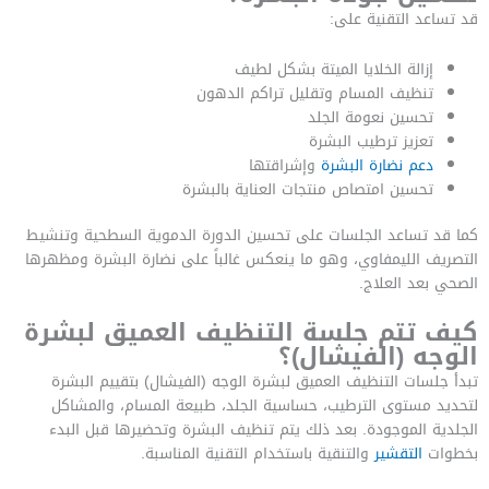
قد تساعد التقنية على:
إزالة الخلايا الميتة بشكل لطيف
تنظيف المسام وتقليل تراكم الدهون
تحسين نعومة الجلد
تعزيز ترطيب البشرة
دعم نضارة البشرة
وإشراقتها
تحسين امتصاص منتجات العناية بالبشرة
كما قد تساعد الجلسات على تحسين الدورة الدموية السطحية وتنشيط
التصريف الليمفاوي، وهو ما ينعكس غالباً على نضارة البشرة ومظهرها
الصحي بعد العلاج.
كيف تتم جلسة التنظيف العميق لبشرة
الوجه (الفيشال)؟
تبدأ جلسات التنظيف العميق لبشرة الوجه (الفيشال) بتقييم البشرة
لتحديد مستوى الترطيب، حساسية الجلد، طبيعة المسام، والمشاكل
الجلدية الموجودة. بعد ذلك يتم تنظيف البشرة وتحضيرها قبل البدء
بخطوات
التقشير
والتنقية باستخدام التقنية المناسبة.