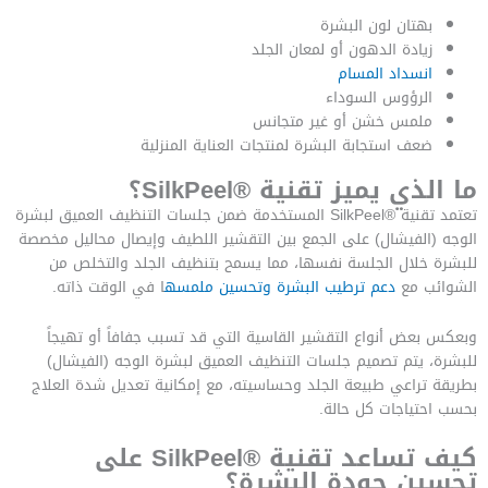
بهتان لون البشرة
زيادة الدهون أو لمعان الجلد
انسداد المسام
الرؤوس السوداء
ملمس خشن أو غير متجانس
ضعف استجابة البشرة لمنتجات العناية المنزلية
ما الذي يميز تقنية ®SilkPeel؟
تعتمد تقنية ®SilkPeel المستخدمة ضمن جلسات التنظيف العميق لبشرة
الوجه (الفيشال) على الجمع بين التقشير اللطيف وإيصال محاليل مخصصة
للبشرة خلال الجلسة نفسها، مما يسمح بتنظيف الجلد والتخلص من
الشوائب مع
دعم ترطيب البشرة وتحسين ملمسه
ا في الوقت ذاته.
وبعكس بعض أنواع التقشير القاسية التي قد تسبب جفافاً أو تهيجاً
للبشرة، يتم تصميم جلسات التنظيف العميق لبشرة الوجه (الفيشال)
بطريقة تراعي طبيعة الجلد وحساسيته، مع إمكانية تعديل شدة العلاج
بحسب احتياجات كل حالة.
كيف تساعد تقنية ®SilkPeel على
تحسين جودة البشرة؟