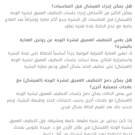
هل يمكن إجراء الفيشال قبل المناسبات؟
يفضّل الكثير من الأشخاص إجراء جلسات التنظيف العميق لبشرة الوجه
(الفيشال) قبل المناسبات لأن البشرة تبدو أكثر نضارة وإشراقاً بعد العلاج،
خاصة مع عدم الحاجة عادة لفترة تعافٍ.
هل يغني التنظيف العميق لبشرة الوجه عن روتين العناية
بالبشرة؟
لا، تبقى العناية المنزلية اليومية جزءاً أساسياً للحفاظ على صحة البشرة
واستمرارية النتائج، بينما تساعد جلسات التنظيف العميق لبشرة الوجه
(الفيشال) على تنظيف الجلد بشكل أعمق ودعم نضارة البشرة.
هل يمكن دمج التنظيف العميق لبشرة الوجه (الفيشال) مع
علاجات تجميلية أخرى؟
في بعض الحالات يمكن دمج جلسات التنظيف العميق لبشرة الوجه
(الفيشال) مع علاجات أخرى بحسب احتياجات الجلد وطبيعة البشرة، ويتم
تحديد ذلك بعد تقييم الحالة بشكل فردي.
إذا كنتِ تبحثين عن بشرة نظيفة، ناعمة ومشرقة، فإن التنظيف العميق
لبشرة الوجه (الفيشال) في عمّان الأردن مع د. فريدة طنوس يمنحك
تجربة احترافية تعيد الحيوية لبشرتك من أول جلسة.