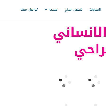
المدونة
قصص نجاح
ميديا
تواصل معنا
لانساني
راحي