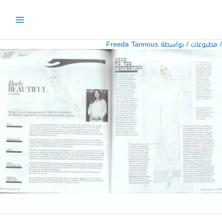
خطي
لى
لمحتوى
/
مطبوعات
/ بواسطة
Freeda Tannous