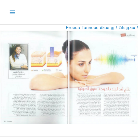
خطي
لى
لمحتوى
/
مطبوعات
/ بواسطة
Freeda Tannous