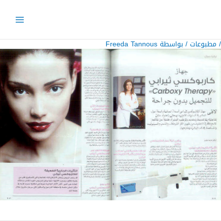
خطي
لى
لمحتوى
/
مطبوعات
/ بواسطة
Freeda Tannous