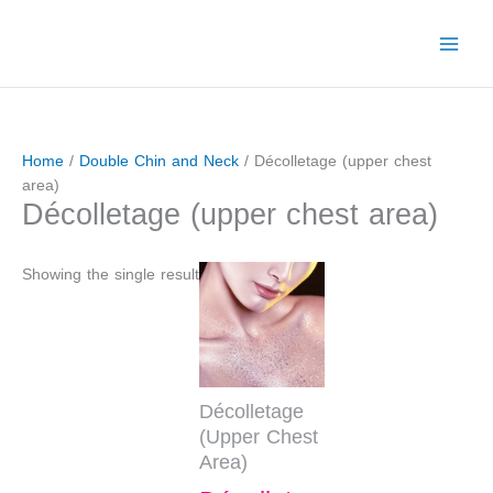
Skip
to
content
Home
/
Double Chin and Neck
/ Décolletage (upper chest
area)
Décolletage (upper chest area)
Showing the single result
Décolletage
(Upper Chest
Area)